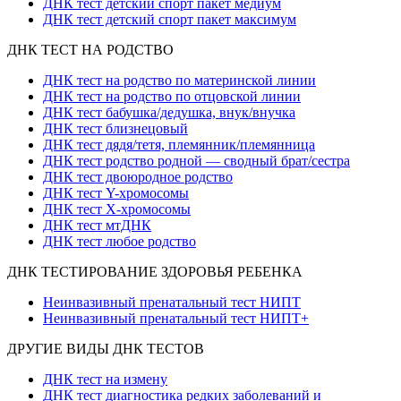
ДНК тест детский спорт пакет медиум
ДНК тест детский спорт пакет максимум
ДНК ТЕСТ НА РОДСТВО
ДНК тест на родство по материнской линии
ДНК тест на родство по отцовской линии
ДНК тест бабушка/дедушка, внук/внучка
ДНК тест близнецовый
ДНК тест дядя/тетя, племянник/племянница
ДНК тест родство родной — сводный брат/сестра
ДНК тест двоюродное родство
ДНК тест Y-хромосомы
ДНК тест X-хромосомы
ДНК тест мтДНК
ДНК тест любое родство
ДНК ТЕСТИРОВАНИЕ ЗДОРОВЬЯ РЕБЕНКА
Неинвазивный пренатальный тест НИПТ
Неинвазивный пренатальный тест НИПТ+
ДРУГИЕ ВИДЫ ДНК ТЕСТОВ
ДНК тест на измену
ДНК тест диагностика редких заболеваний и