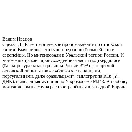
Вадим Иванов
Сделал ДНК тест этническое происхождение по отцовской
линии. Выяснилось, что мои предки, по большей части
европейцы. Но мигрировали в Уральский регион России. И
мое «башкирское» происхождение отчасти подтвердилось
(башкиры уральского региона России 35%). По прямой
отцовской линии я также «близок» с испанцами,
португальцами, даже бразильцами", гаплогруппа R1b (Y-
ДНК), выделенная мутация по Y хромосоме М343. А вообще,
моя гаплогруппа самая распространённая в Западной Европе.