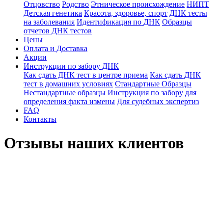
Отцовство
Родство
Этническое происхождение
НИПТ
Детская генетика
Красота, здоровье, спорт
ДНК тесты
на заболевания
Идентификация по ДНК
Образцы
отчетов ДНК тестов
Цены
Оплата и Доставка
Акции
Инструкции по забору ДНК
Как сдать ДНК тест в центре приема
Как сдать ДНК
тест в домашних условиях
Стандартные Образцы
Нестандартные образцы
Инструкция по забору для
определения факта измены
Для судебных экспертиз
FAQ
Контакты
Отзывы наших клиентов