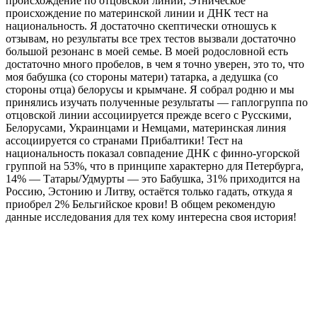
происхождение по отцовской линии, Этническое
происхождение по материнской линии и ДНК тест на
национальность. Я достаточно скептически отношусь к
отзывам, но результаты все трех тестов вызвали достаточно
большой резонанс в моей семье. В моей родословной есть
достаточно много пробелов, в чем я точно уверен, это то, что
моя бабушка (со стороны матери) татарка, а дедушка (со
стороны отца) белорусы и крымчане. Я собрал родню и мы
принялись изучать полученные результаты — гаплогруппа по
отцовской линии ассоциируется прежде всего с Русскими,
Белорусами, Украинцами и Немцами, материнская линия
ассоциируется со странами Прибалтики! Тест на
национальность показал совпадение ДНК с финно-угорской
группой на 53%, что в принципе характерно для Петербурга,
14% — Татары/Удмурты — это Бабушка, 31% приходится на
Россию, Эстонию и Литву, остаётся только гадать, откуда я
приобрел 2% Бельгийское крови! В общем рекомендую
данные исследования для тех кому интересна своя история!