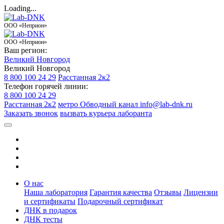
Loading...
ООО «Неприон»
ООО «Неприон»
Ваш регион:
Великий Новгород
Великий Новгород
8 800 100 24 29
Расстанная 2к2
Телефон горячей линии:
8 800 100 24 29
Расстанная 2к2
метро Обводный канал
info@lab-dnk.ru
Заказать звонок
вызвать курьера лаборанта
О нас
Наша лаборатория
Гарантия качества
Отзывы
Лицензии
и сертификаты
Подарочный сертификат
ДНК в подарок
ДНК тесты