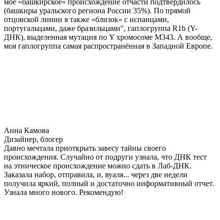
мое «башкирское» происхождение отчасти подтвердилось
(башкиры уральского региона России 35%). По прямой
отцовской линии я также «близок» с испанцами,
португальцами, даже бразильцами", гаплогруппа R1b (Y-
ДНК), выделенная мутация по Y хромосоме М343. А вообще,
моя гаплогруппа самая распространённая в Западной Европе.
Анна Камова
Дизайнер, блогер
Давно мечтала приоткрыть завесу тайны своего
происхождения. Случайно от подруги узнала, что ДНК тест
на этническое происхождение можно сдать в Лаб-ДНК.
Заказала набор, отправила, и, вуаля... через две недели
получила яркий, полный и достаточно информативный отчет.
Узнала много нового. Рекомендую!