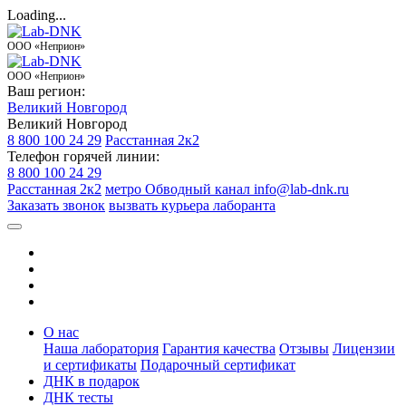
Loading...
ООО «Неприон»
ООО «Неприон»
Ваш регион:
Великий Новгород
Великий Новгород
8 800 100 24 29
Расстанная 2к2
Телефон горячей линии:
8 800 100 24 29
Расстанная 2к2
метро Обводный канал
info@lab-dnk.ru
Заказать звонок
вызвать курьера лаборанта
О нас
Наша лаборатория
Гарантия качества
Отзывы
Лицензии
и сертификаты
Подарочный сертификат
ДНК в подарок
ДНК тесты