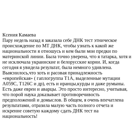
Ксения Камаева
Пару недель назад я заказала себе ДНК тест этническое
происхождение по МТ ДНК, чтобы узнать к какой же
национальности я отношусь и кем были мои предки по
материнской линии. Была точно уверена, что я татарка, хотя и
не исключала украинские и белорусские корни. И, когда
сегодня я увидела результат, была немного удивлена.
Выяснилось,что хоть и расовая принадлежность
«европейская» ( гаплогруппа T1A, выделенные мутации
A059C, T126C и др), есть и иранцы,курды и даже румыны.
Есть даже евреи и аварцы. Это просто интересно, учитывая,
что порой наука доказывает противоречивость
предположений и домыслов. В общем, я очень впечатлена
результатами, отразила малую часть полного отчета и
искренне советую каждому сдать ДНК тест на
национальность!