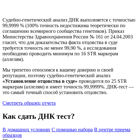
Судебно-генетический анализ ДНК выполняется с точностью
99,9999 % (100% точность недостижима теоретически по
соглашению всемирного сообщества генетиков). Приказ
Министерства Здравоохранения России № 161 от 24.04.2003
гласит, что для доказательства факта отцовства в суде
требуется точность не менее 99,90 %, а исследования
необходимо проводить минимум по 16 STR маркерам
(аллелям).
Мы трепетно относимся к вашему доверию и своей
репутации, поэтому судебно-генетический анализ
«Установление отцовства в суде»
проводится по 25 STR
маркерам (аллелям) и имеет точность 99,9999%. ДНК-тест —
это самый точный способ установить отцовство.
Смотреть образец отчета
Как сдать ДНК тест?
В домашних условиях
С помощью набора
В центре приема
образцов