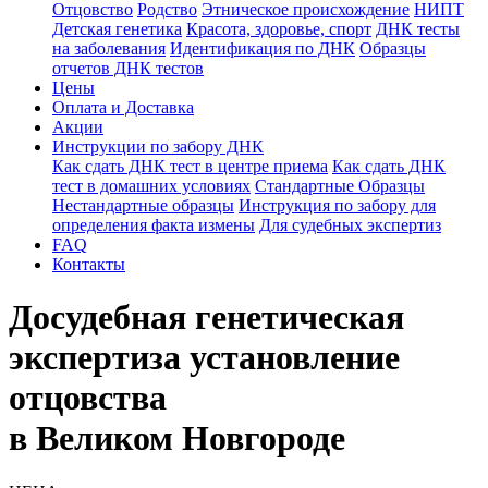
Отцовство
Родство
Этническое происхождение
НИПТ
Детская генетика
Красота, здоровье, спорт
ДНК тесты
на заболевания
Идентификация по ДНК
Образцы
отчетов ДНК тестов
Цены
Оплата и Доставка
Акции
Инструкции по забору ДНК
Как сдать ДНК тест в центре приема
Как сдать ДНК
тест в домашних условиях
Стандартные Образцы
Нестандартные образцы
Инструкция по забору для
определения факта измены
Для судебных экспертиз
FAQ
Контакты
Досудебная генетическая
экспертиза установление
отцовства
в Великом Новгороде